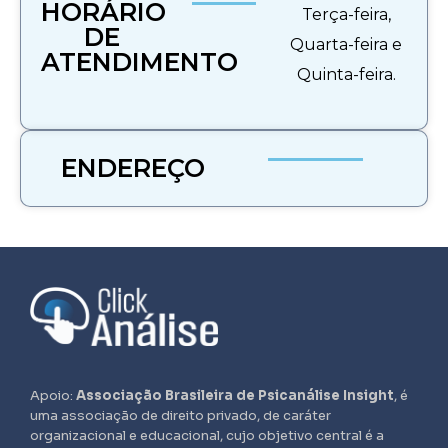
HORÁRIO
Terça-feira,
DE
Quarta-feira e
ATENDIMENTO
Quinta-feira.
ENDEREÇO
Apoio:
Associação Brasileira de Psicanálise Insight
, é
uma associação de direito privado, de caráter
organizacional e educacional, cujo objetivo central é a