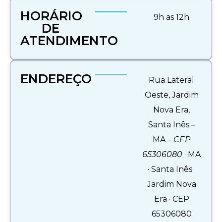
HORÁRIO
9h as 12h
DE
ATENDIMENTO
ENDEREÇO
Rua Lateral
Oeste, Jardim
Nova Era,
Santa Inês –
MA –
CEP
65306080
· MA
· Santa Inês ·
Jardim Nova
Era · CEP
65306080