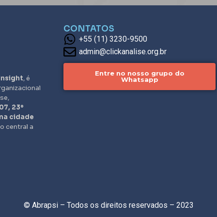
CONTATOS
+55 (11) 3230-9500
admin@clickanalise.org.br
Entre no nosso grupo do
Insight
, é
Whatsapp
rganizacional
ise,
07, 23º
 na cidade
vo central a
© Abrapsi – Todos os direitos reservados – 2023